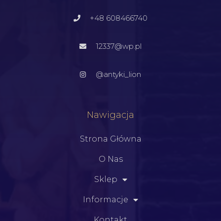
+48 608466740
12337@wp.pl
@antyki_lion
Nawigacja
Strona Główna
O Nas
Sklep
Informacje
Kontakt