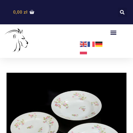
0,00
zł