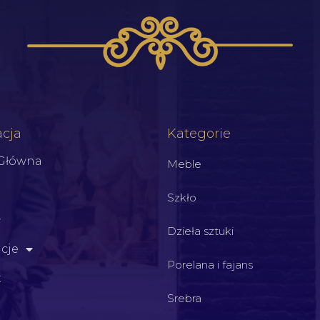
cja
Kategorie
 Główna
Meble
Szkło
Dzieła sztuki
cje
Porelana i fajans
t
Srebra