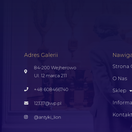
Adres Galerii
Nawiga
Strona
84-200 Wejherowo
Ul. 12 marca 211
O Nas
+48 608466740
Sklep
Informa
12337@wp.pl
Kontak
@antyki_lion