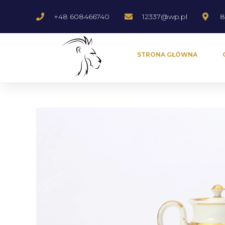
+48 608466740
12337@wp.pl
8
STRONA GŁÓWNA