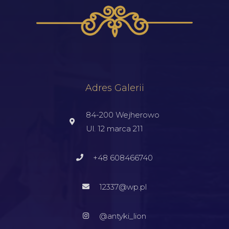
Adres Galerii
84-200 Wejherowo
Ul. 12 marca 211
+48 608466740
12337@wp.pl
@antyki_lion