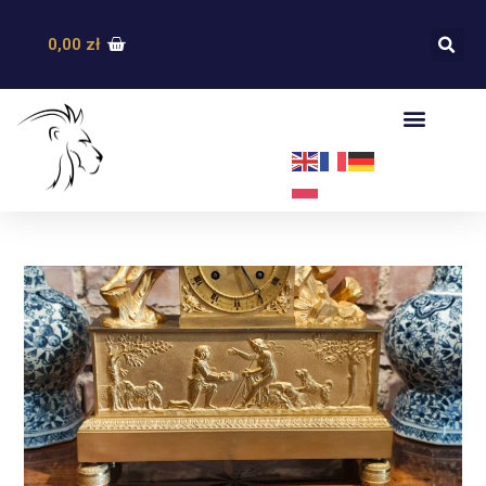
0,00
zł