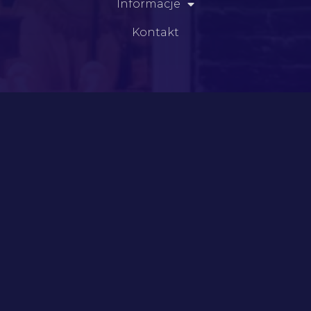
Informacje
Kontakt
Kategorie
Meble
Szkło
Dzieła sztuki
Porelana i fajans
Srebra