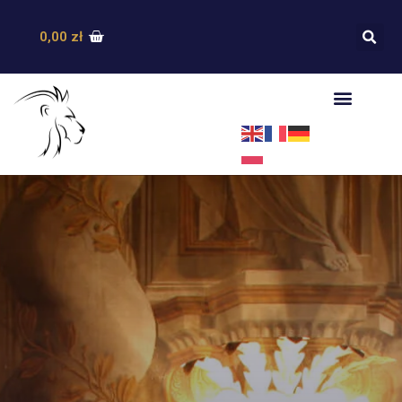
0,00
zł