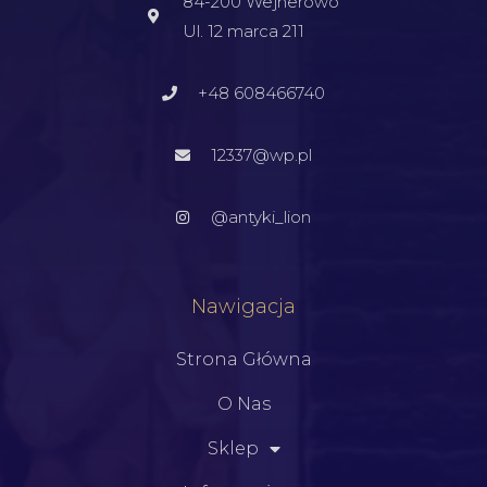
84-200 Wejherowo
Ul. 12 marca 211
+48 608466740
12337@wp.pl
@antyki_lion
Nawigacja
Strona Główna
O Nas
Sklep