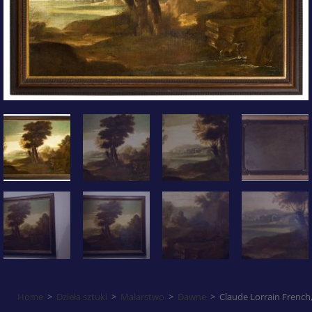
Home
>
Dzieła sztuki
>
Malarstwo
>
Dawne
>
Claude Lorrain French,