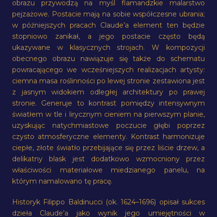
obrazu przywodzą na myśl flamandzkie malarstwo
pejzażowe. Postacie mają na sobie współczesne ubrania;
w późniejszych pracach Claude’a element ten będzie
stopniowo zanikał, a jego postacie często będą
ukazywane w klasycznych strojach. W kompozycji
obecnego obrazu nawiązuje się także do schematu
powracającego we wcześniejszych realizacjach artysty:
ciemna masa roślinności po lewej stronie zestawiona jest
z jasnym widokiem odległej architektury po prawej
stronie. Generuje to kontrast pomiędzy intensywnym
światłem w tle i lirycznym cieniem na pierwszym planie,
uzyskując natychmiastowe poczucie głębi poprzez
czysto atmosferyczne elementy. Kontrast harmonizuje
ciepłe, złote światło przebijające się przez liście drzew, a
delikatny blask jest dodatkowo wzmocniony przez
właściwości materiałowe miedzianego panelu, na
którym namalowano tę pracę.
Historyk Filippo Baldinucci (ok. 1624–1696) opisał sukces
dzieła Claude’a jako wynik jego umiejętności w