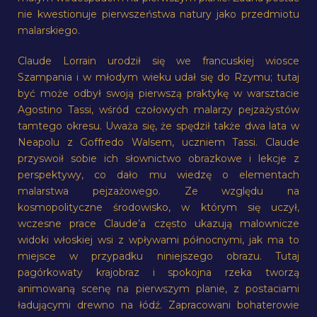
nie kwestionuje pierwszeństwa natury jako przedmiotu
malarskiego.
Claude Lorrain urodził się we francuskiej wiosce
Szampania i w młodym wieku udał się do Rzymu; tutaj
być może odbył swoją pierwszą praktykę w warsztacie
Agostino Tassi, wśród czołowych malarzy pejzażystów
tamtego okresu. Uważa się, że spędził także dwa lata w
Neapolu z Goffredo Walsem, uczniem Tassi. Claude
przyswoił sobie ich słownictwo obrazkowe i lekcje z
perspektywy, co dało mu wiedzę o elementach
malarstwa pejzażowego. Ze względu na
kosmopolityczne środowisko, w którym się uczył,
wczesne prace Claude’a często ukazują malownicze
widoki włoskiej wsi z wpływami północnymi, jak ma to
miejsce w przypadku niniejszego obrazu. Tutaj
pagórkowaty krajobraz i spokojna rzeka tworzą
animowaną scenę na pierwszym planie, z postaciami
ładującymi drewno na łódź. Zapracowani bohaterowie