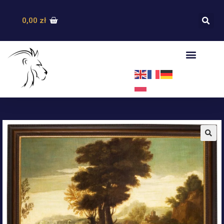
0,00
zł