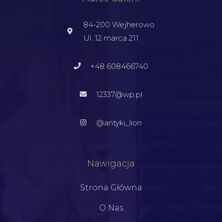
84-200 Wejherowo
Ul. 12 marca 211
+48 608466740
12337@wp.pl
@antyki_lion
Nawigacja
Strona Główna
O Nas