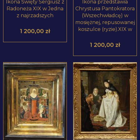
Ikona Święty Sergiusz z
Ikona przedstawia
Radoneża XIX w Jedna
Chrystusa Pantokratora
z najrzadszych
(Wszechwładcę) w
mosiężnej, repusowanej
koszulce (ryzie).XIX w
1 200,00
zł
1 200,00
zł
ZOBACZ PRODUKT
ZOBACZ PRODUKT