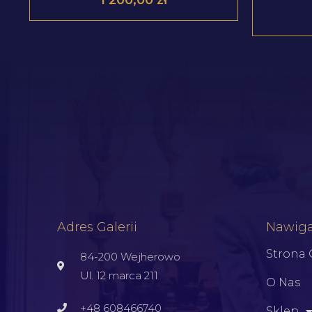
Adres Galerii
Nawiga
Strona
84-200 Wejherowo
Ul. 12 marca 211
O Nas
+48 608466740
Sklep