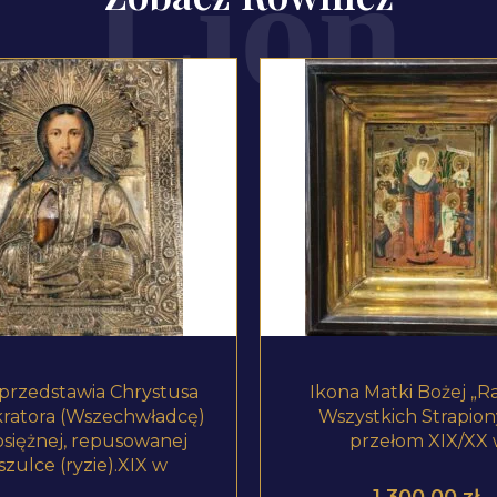
ZOBACZ PRODUKT
ZOBACZ PRODUKT
 przedstawia Chrystusa
Ikona Matki Bożej „R
ratora (Wszechwładcę)
Wszystkich Strapion
siężnej, repusowanej
przełom XIX/XX
szulce (ryzie).XIX w
1 300,00
zł