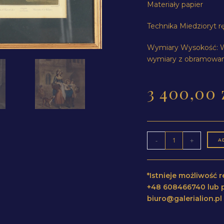
Materiały papier
Technika Miedzioryt 
Wymiary Wysokość: W
wymiary z obramowa
3 400,00
-
+
A
*Istnieje możliwość
+48 608466740 lub p
biuro@galerialion.p