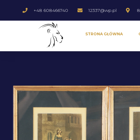
+48 608466740
12337@wp.pl
8
STRONA GŁÓWNA