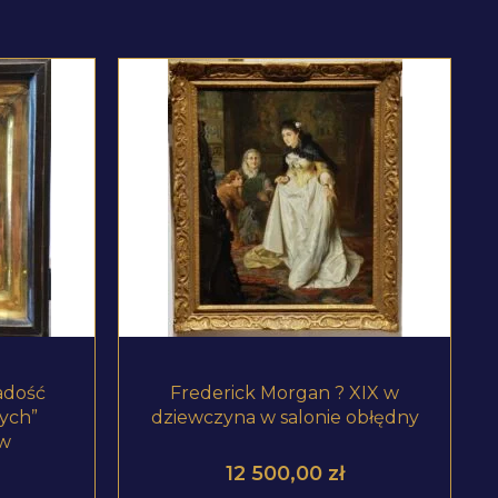
ZOBACZ PRODUKT
adość
Frederick Morgan ? XIX w
ych”
dziewczyna w salonie obłędny
 w
12 500,00
zł