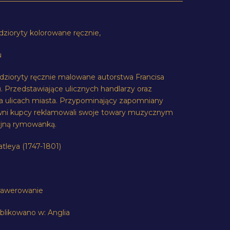
zioryty kolorowane ręcznie,
u
dzioryty ręcznie malowane autorstwa Francisa
. Przedstawiające ulicznych handlarzy oraz
na ulicach miasta. Przypominający zapomniany
wni kupcy reklamowali swoje towary muzycznym
yjną rymowanką.
tleya (1747-1801)
grawerowanie
blikowano w: Anglia