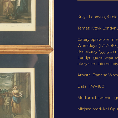
Krzyk Londynu, 4 mied
Temat: Krzyk Londyn
Cztery oprawione mie
Wheatleya (1747-1801)
sklepikarzy żyjących 
Londyn, gdzie wędro
okrzykiem lub melod
Artysta: Francisa Whea
Data: 1747-1801
Medium: trawienie i 
Miejsce produkcji Opu