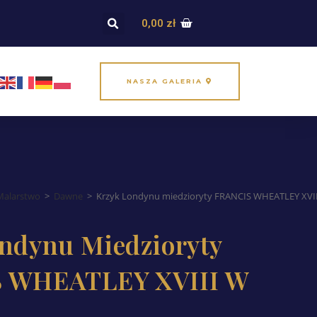
0,00
zł
NASZA GALERIA
Malarstwo
>
Dawne
>
Krzyk Londynu miedzioryty FRANCIS WHEATLEY XVII
ndynu Miedzioryty
 WHEATLEY XVIII W