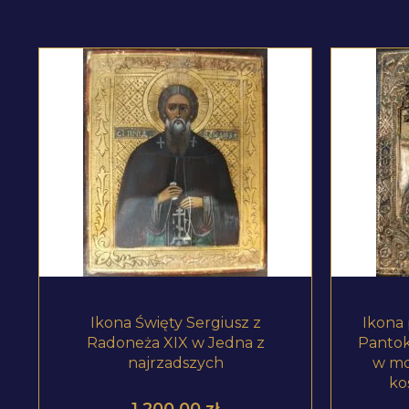
ZOBACZ PRODUKT
Ikona Święty Sergiusz z
Ikona
Radoneża XIX w Jedna z
Pantok
najrzadszych
w mo
ko
1 200,00
zł