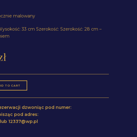
ręcznie malowany
ysokość: 33 cm Szerokość: Szerokość: 28 cm –
niem
zł
DD TO CART
 rezerwacji dzwoniąc pod numer:
isząc pod adres:
l lub 12337@wp.pl