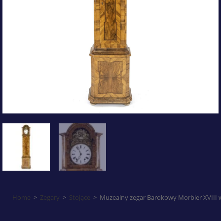
Home
>
Zegary
>
Stojące
>
Muzealny zegar Barokowy Morbier XVIII w 