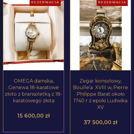
REZERWACJA
REZERWACJA
ZOBACZ PRODUKT
ZOBACZ PRODUKT
OMEGA damska,
Zegar konsolowy,
Genewa 18-karatowe
Boulle’a XVIII w, Pierre
złoto z bransoletką z 18-
Philippe Barat około
karatowego złota
1740 r z epoki Ludwika
XV
15 600,00
zł
37 500,00
zł