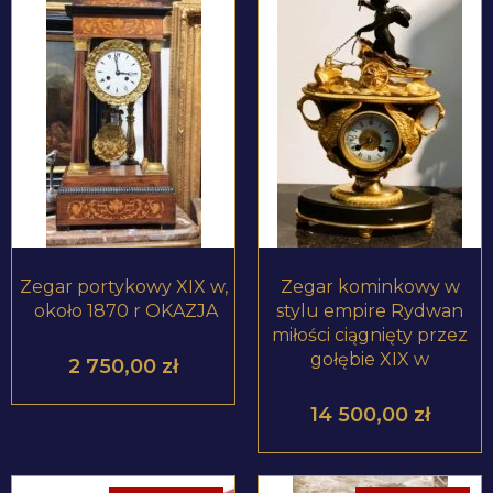
ZOBACZ PRODUKT
ZOBACZ PRODUKT
Zegar portykowy XIX w,
Zegar kominkowy w
około 1870 r OKAZJA
stylu empire Rydwan
miłości ciągnięty przez
gołębie XIX w
2 750,00
zł
14 500,00
zł