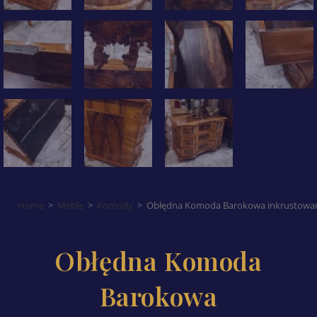
Home
>
Meble
>
Komody
>
Obłędna Komoda Barokowa inkrustowana 
Obłędna Komoda
Barokowa