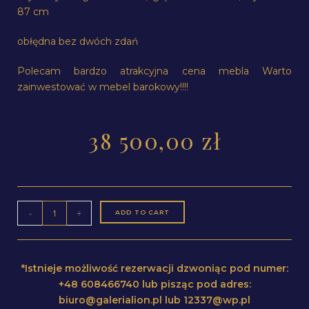
87 cm
obłędna bez dwóch zdań
Polecam bardzo atrakcyjna cena mebla Warto
zainwestować w mebel barokowy!!!!
38 500,00
zł
-
+
ADD TO CART
*Istnieje możliwość rezerwacji dzwoniąc pod numer:
+48 608466740 lub pisząc pod adres:
biuro@galerialion.pl lub 12337@wp.pl