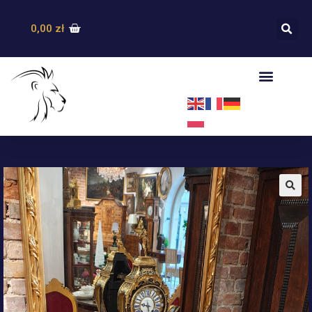
0,00
zł