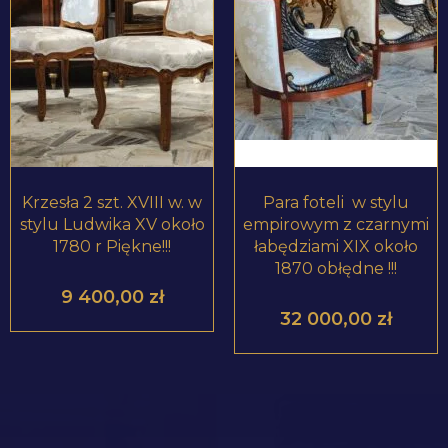
ZOBACZ PRODUKT
ZOBACZ PRODUKT
Krzesła 2 szt. XVIII w. w
Para foteli w stylu
stylu Ludwika XV około
empirowym z czarnymi
1780 r Piękne!!!
łabędziami XIX około
1870 obłędne !!!
9 400,00
zł
32 000,00
zł