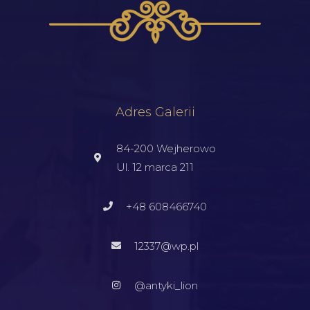
Adres Galerii
84-200 Wejherowo
Ul. 12 marca 211
+48 608466740
12337@wp.pl
@antyki_lion