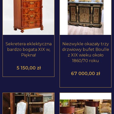
ZOBACZ PRODUKT
ZOBACZ PRODUKT
Sekretera eklektyczna
Niezwykle okazały trzy
bardzo bogata XIX w,
drzwiowy bufet Boulle
Piękna!
z XIX wieku około
1860/70 roku
5 150,00
zł
67 000,00
zł