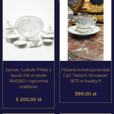
ZOBACZ PRODUKT
ZOBACZ PRODUKT
Serwis Ludwik Philip z
Filiżanki kolekcjonerskie
epoki XIX w około
Carl Tielisch Altwasser
1840/60 r ogromna
1875 w kwiaty !!!
rzadkość
399,00
zł
5 200,00
zł