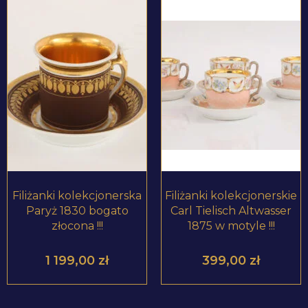
ZOBACZ PRODUKT
ZOBACZ PRODUKT
Filiżanki kolekcjonerska
Filiżanki kolekcjonerskie
Paryż 1830 bogato
Carl Tielisch Altwasser
złocona !!!
1875 w motyle !!!
1 199,00
zł
399,00
zł