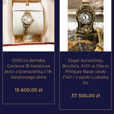
ZOBACZ PRODUKT
ZOBACZ PRODUKT
OMEGA damska,
Zegar konsolowy,
Genewa 18-karatowe
Boulle’a XVIII w, Pierre
złoto z bransoletką z 18-
Philippe Barat około
karatowego złota
1740 r z epoki Ludwika
XV
15 600,00
zł
37 500,00
zł