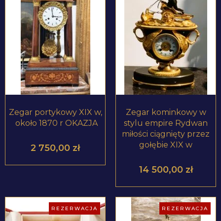
ZOBACZ PRODUKT
ZOBACZ PRODUKT
Zegar portykowy XIX w,
Zegar kominkowy w
około 1870 r OKAZJA
stylu empire Rydwan
miłości ciągnięty przez
gołębie XIX w
2 750,00
zł
14 500,00
zł
REZERWACJA
REZERWACJA