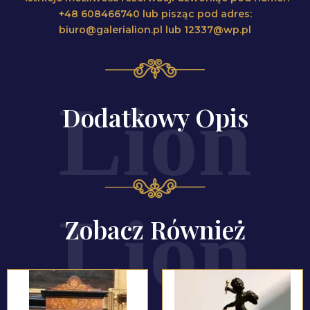
+48 608466740 lub pisząc pod adres:
biuro@galerialion.pl lub 12337@wp.pl
Dodatkowy Opis
Zobacz Również