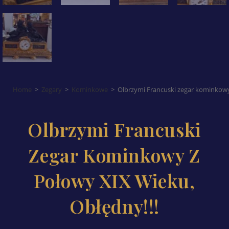
Home
>
Zegary
>
Kominkowe
>
Olbrzymi Francuski zegar kominkowy 
Olbrzymi Francuski
Zegar Kominkowy Z
Połowy XIX Wieku,
Obłędny!!!