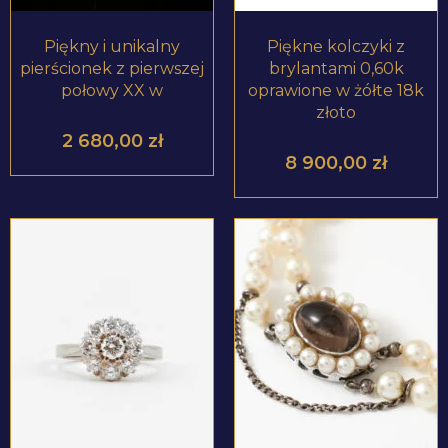
Piękny i unikalny
Piękne kolczyki z
pierścionek z pierwszej
brylantami 0,60k
połowy XX w
oprawione w żółte 18k
złoto
2 680,00
zł
8 900,00
zł
ZOBACZ PRODUKT
ZOBACZ PRODUKT