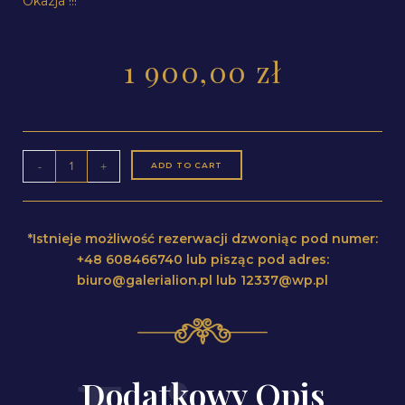
Okazja !!!
1 900,00
zł
-
+
ADD TO CART
*Istnieje możliwość rezerwacji dzwoniąc pod numer:
+48 608466740 lub pisząc pod adres:
biuro@galerialion.pl lub 12337@wp.pl
Dodatkowy Opis