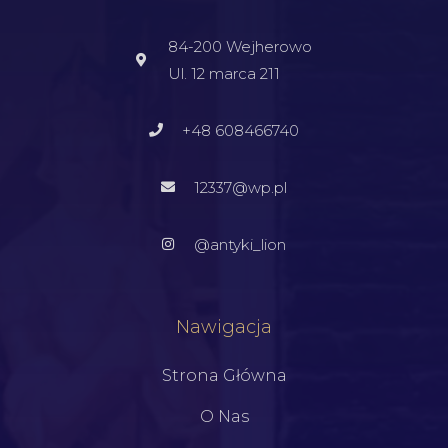
84-200 Wejherowo
Ul. 12 marca 211
+48 608466740
12337@wp.pl
@antyki_lion
Nawigacja
Strona Główna
O Nas