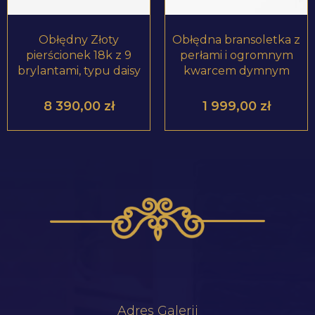
Obłędny Złoty
Obłędna bransoletka z
pierścionek 18k z 9
perłami i ogromnym
brylantami, typu daisy
kwarcem dymnym
8 390,00
zł
1 999,00
zł
Adres Galerii