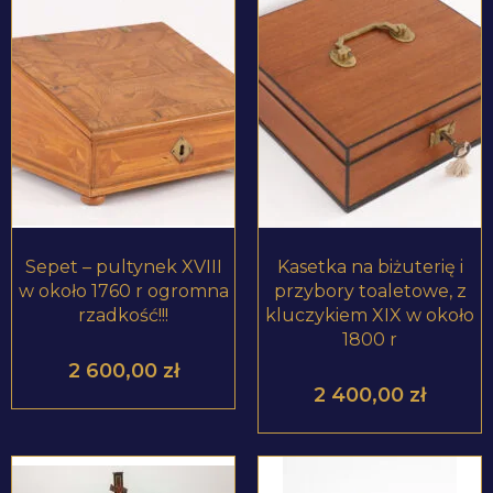
ZOBACZ PRODUKT
ZOBACZ PRODUKT
Sepet – pultynek XVIII
Kasetka na biżuterię i
w około 1760 r ogromna
przybory toaletowe, z
rzadkość!!!
kluczykiem XIX w około
1800 r
2 600,00
zł
2 400,00
zł