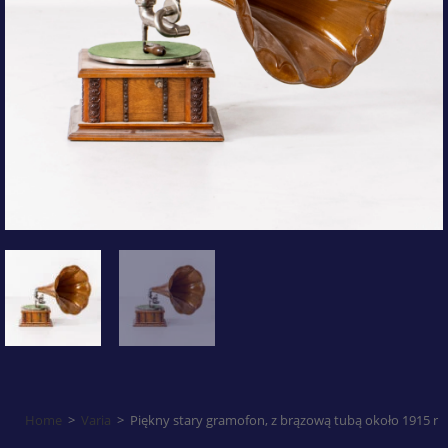
Home
>
Varia
>
Piękny stary gramofon, z brązową tubą około 1915 r