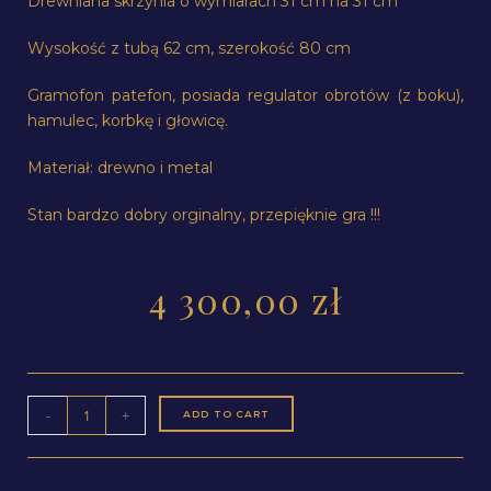
Drewniana skrzynia o wymiarach 31 cm na 31 cm
Wysokość z tubą 62 cm, szerokość 80 cm
Gramofon patefon, posiada regulator obrotów (z boku),
hamulec, korbkę i głowicę.
Materiał: drewno i metal
Stan bardzo dobry orginalny, przepięknie gra !!!
4 300,00
zł
-
+
ADD TO CART