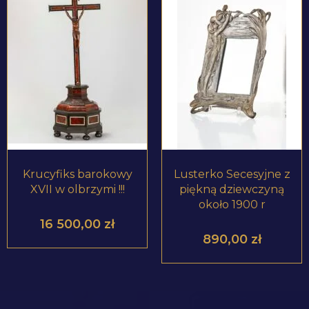
ZOBACZ PRODUKT
ZOBACZ PRODUKT
Krucyfiks barokowy
Lusterko Secesyjne z
XVII w olbrzymi !!!
piękną dziewczyną
około 1900 r
16 500,00
zł
890,00
zł