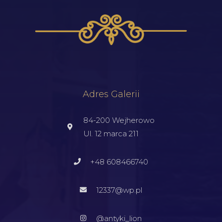
Adres Galerii
84-200 Wejherowo
Ul. 12 marca 211
+48 608466740
12337@wp.pl
@antyki_lion