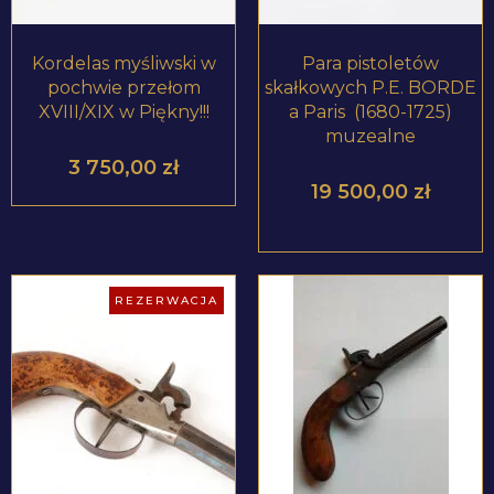
Kordelas myśliwski w
Para pistoletów
pochwie przełom
skałkowych P.E. BORDE
XVIII/XIX w Piękny!!!
a Paris (1680-1725)
muzealne
3 750,00
zł
19 500,00
zł
REZERWACJA
ZOBACZ PRODUKT
ZOBACZ PRODUKT