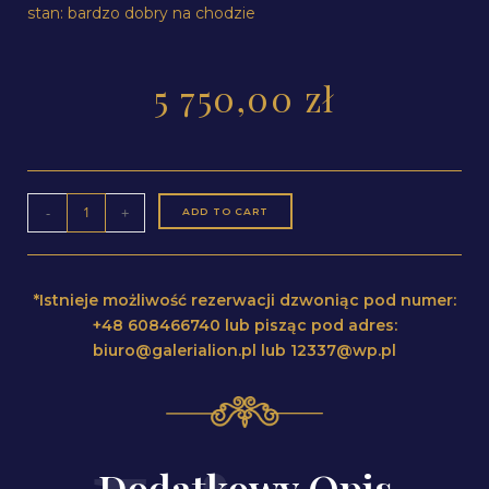
stan: bardzo dobry na chodzie
5 750,00
zł
-
+
ADD TO CART
*Istnieje możliwość rezerwacji dzwoniąc pod numer:
+48 608466740 lub pisząc pod adres:
biuro@galerialion.pl lub 12337@wp.pl
Dodatkowy Opis