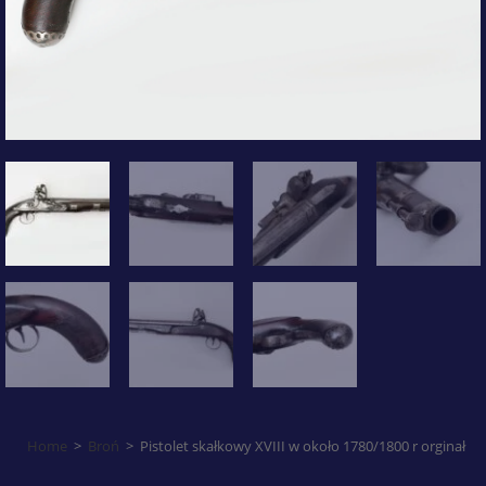
Home
>
Broń
>
Pistolet skałkowy XVIII w około 1780/1800 r orginał