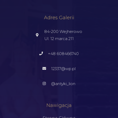
Adres Galerii
84-200 Wejherowo
Ul. 12 marca 211
+48 608466740
12337@wp.pl
@antyki_lion
Nawigacja