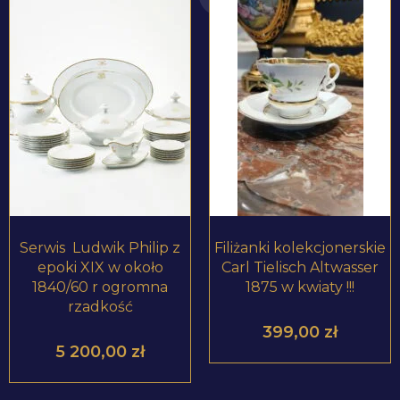
ZOBACZ PRODUKT
ZOBACZ PRODUKT
Serwis Ludwik Philip z
Filiżanki kolekcjonerskie
epoki XIX w około
Carl Tielisch Altwasser
1840/60 r ogromna
1875 w kwiaty !!!
rzadkość
399,00
zł
5 200,00
zł