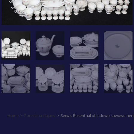
Home
>
Porcelana i fajans
>
Serwis Rosenthal obiadowo kawowo herba