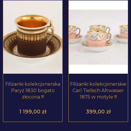
ZOBACZ PRODUKT
ZOBACZ PRODUKT
Filiżanki kolekcjonerska
Filiżanki kolekcjonerskie
Paryż 1830 bogato
Carl Tielisch Altwasser
złocona !!!
1875 w motyle !!!
1 199,00
zł
399,00
zł