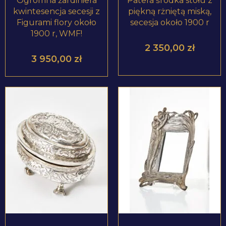
Ogromna żardiniera
Patera środka stołu z
kwintesencja secesji z
piękną rżniętą miską,
Figurami flory około
secesja około 1900 r
1900 r, WMF!
2 350,00
zł
3 950,00
zł
ZOBACZ PRODUKT
ZOBACZ PRODUKT