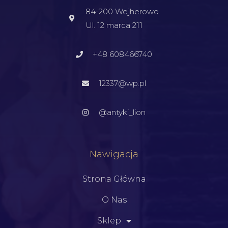
84-200 Wejherowo
Ul. 12 marca 211
+48 608466740
12337@wp.pl
@antyki_lion
Nawigacja
Strona Główna
O Nas
Sklep