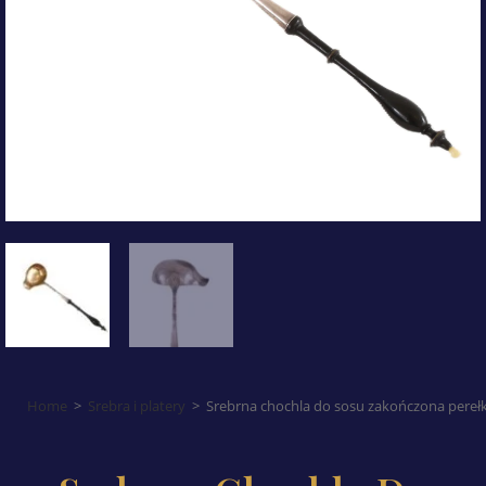
Home
>
Srebra i platery
>
Srebrna chochla do sosu zakończona perełk