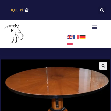
0,00
zł