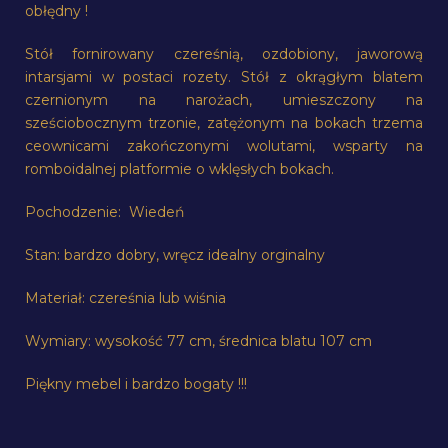
obłędny !
Stół fornirowany czereśnią, ozdobiony, jaworową
intarsjami w postaci rozety. Stół z okrągłym blatem
czernionym na narożach, umieszczony na
sześciobocznym trzonie, zatężonym na bokach trzema
ceownicami zakończonymi wolutami, wsparty na
romboidalnej platformie o wklęsłych bokach.
Pochodzenie: Wiedeń
Stan: bardzo dobry, wręcz idealny orginalny
Materiał: czereśnia lub wiśnia
Wymiary: wysokość 77 cm, średnica blatu 107 cm
Piękny mebel i bardzo bogaty !!!