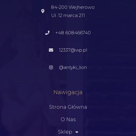
84-200 Wejherowo
Ul. 12 marca 211
+48 608466740
12337@wp.pl
@antyki_lion
Nawigacja
Strona Główna
O Nas
Sklep