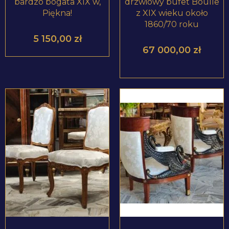
bardzo bogata XIX w,
drzwiowy bufet Boulle
Piękna!
z XIX wieku około
1860/70 roku
5 150,00
zł
67 000,00
zł
ZOBACZ PRODUKT
ZOBACZ PRODUKT