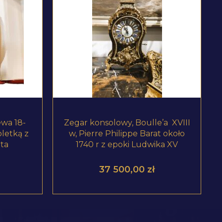
ZOBACZ PRODUKT
wa 18-
Zegar konsolowy, Boulle’a XVIII
oletką z
w, Pierre Philippe Barat około
ta
1740 r z epoki Ludwika XV
37 500,00
zł