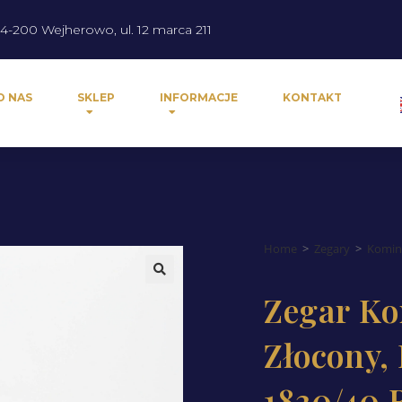
4-200 Wejherowo, ul. 12 marca 211
O NAS
SKLEP
INFORMACJE
KONTAKT
Home
>
Zegary
>
Komi
Zegar K
Złocony,
1830/40 