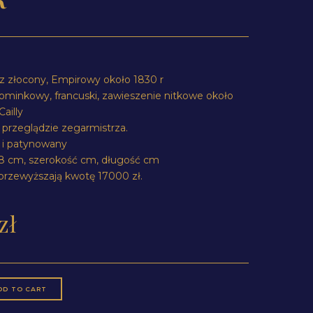
 złocony, Empirowy około 1830 r
ominkowy, francuski, zawieszenie nitkowe około
ailly
 przeglądzie zegarmistrza.
y i patynowany
8 cm, szerokość cm, długość cm
przewyższają kwotę 17000 zł.
zł
DD TO CART