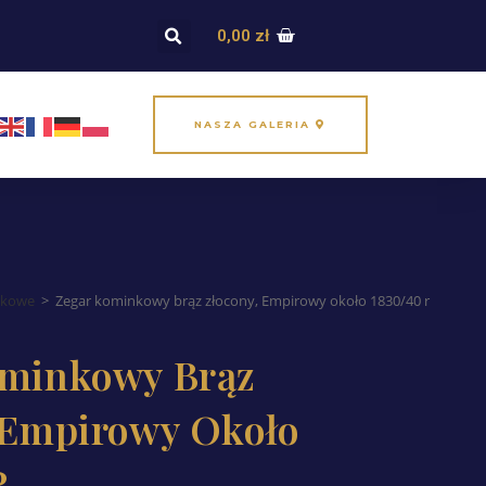
0,00
zł
NASZA GALERIA
nkowe
>
Zegar kominkowy brąz złocony, Empirowy około 1830/40 r
ominkowy Brąz
 Empirowy Około
R