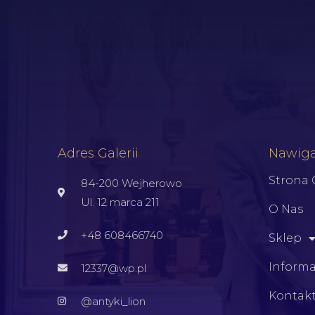
Adres Galerii
Nawiga
Strona
84-200 Wejherowo
Ul. 12 marca 211
O Nas
+48 608466740
Sklep
Informa
12337@wp.pl
Kontak
@antyki_lion