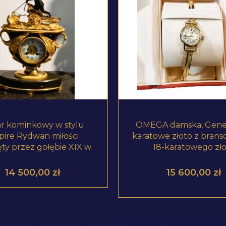
ZOBACZ PRODUKT
ZOBACZ PRODUKT
r kominkowy w stylu
OMEGA damska, Gene
ire Rydwan miłości
karatowe złoto z brans
ęty przez gołębie XIX w
18-karatowego zło
14 500,00
zł
15 600,00
zł