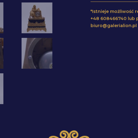
*Istnieje możliwość
+48 608466740 lub p
biuro@galerialion.p