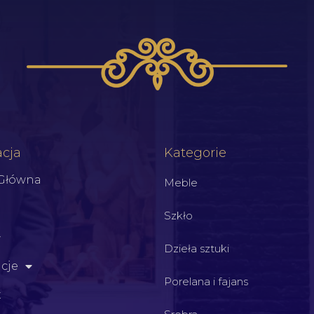
cja
Kategorie
 Główna
Meble
Szkło
Dzieła sztuki
cje
Porelana i fajans
t