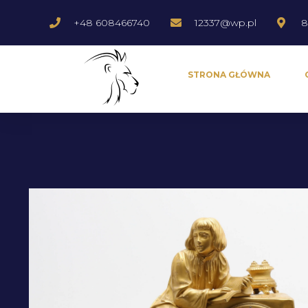
+48 608466740
12337@wp.pl
8
STRONA GŁÓWNA