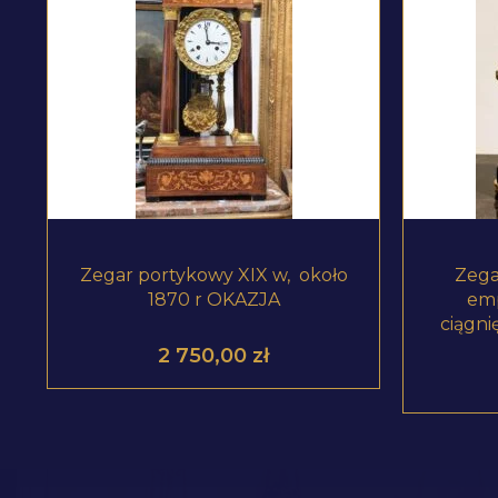
ZOBACZ PRODUKT
Zegar portykowy XIX w, około
Zega
1870 r OKAZJA
emp
ciągni
2 750,00
zł