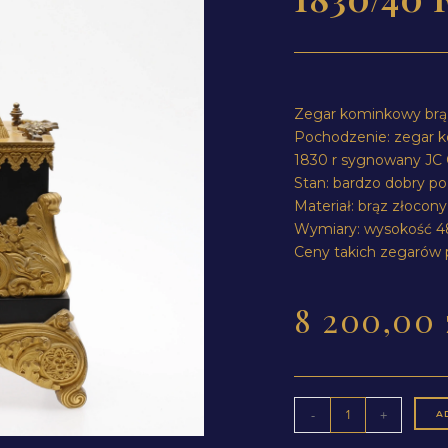
Zegar kominkowy brąz
Pochodzenie: zegar k
1830 r sygnowany JC C
Stan: bardzo dobry po
Materiał: brąz złocon
Wymiary: wysokość 4
Ceny takich zegarów 
8 200,00
-
+
A