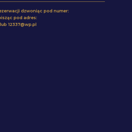
 rezerwacji dzwoniąc pod numer:
isząc pod adres:
l lub 12337@wp.pl