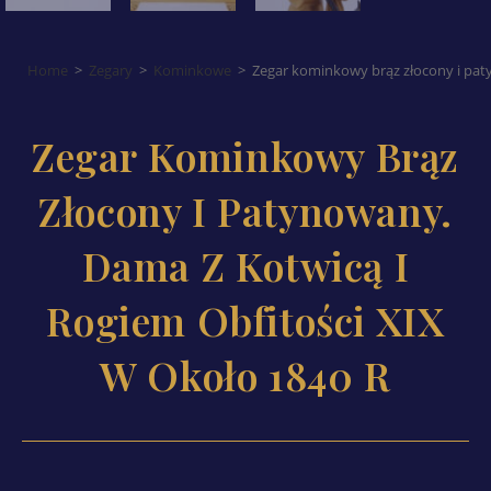
Home
>
Zegary
>
Kominkowe
>
Zegar kominkowy brąz złocony i paty
Zegar Kominkowy Brąz
Złocony I Patynowany.
Dama Z Kotwicą I
Rogiem Obfitości XIX
W Około 1840 R