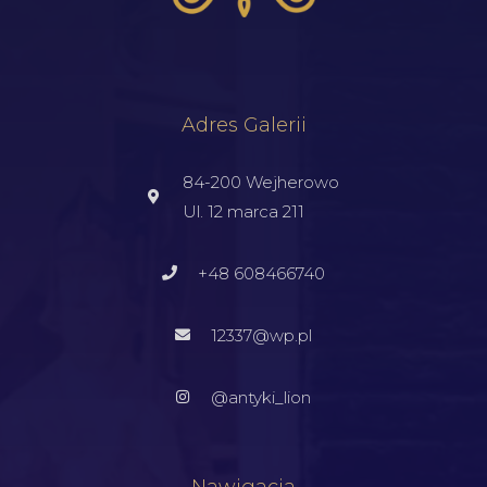
Adres Galerii
84-200 Wejherowo
Ul. 12 marca 211
+48 608466740
12337@wp.pl
@antyki_lion
Nawigacja