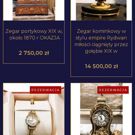
Zegar portykowy XIX w,
Zegar kominkowy w
około 1870 r OKAZJA
stylu empire Rydwan
miłości ciągnięty przez
gołębie XIX w
2 750,00
zł
14 500,00
zł
REZERWACJA
REZERWACJA
ZOBACZ PRODUKT
ZOBACZ PRODUKT