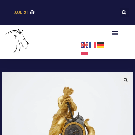
0,00
zł