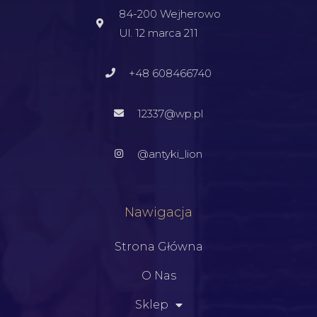
84-200 Wejherowo
Ul. 12 marca 211
+48 608466740
12337@wp.pl
@antyki_lion
Nawigacja
Strona Główna
O Nas
Sklep