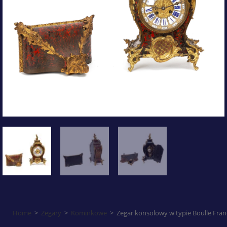
Home
>
Zegary
>
Kominkowe
>
Zegar konsolowy w typie Boulle Franc