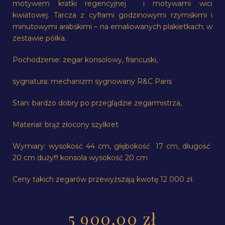
motywem kratki regencyjnej i motywami wici
kwiatowej. Tarcza z cyframi godzinowymi rzymskimi i
minutowymi arabskimi – na emaliowanych plakietkach; w
zestawie półka.
Pochodzenie: zegar konsolowy, francuski,
sygnatura: mechanizm sygnowany R&C Paris
Stan: bardzo dobry po przeglądzie zegarmistrza,
Materiał: brąz złocony szylkret
Wymiary: wysokość 44 cm, głębokość 17 cm, długość
20 cm duży!!! konsola wysokość 20 cm
Ceny takich zegarów przewyższają kwotę 12 000 zł.
5 900,00
zł