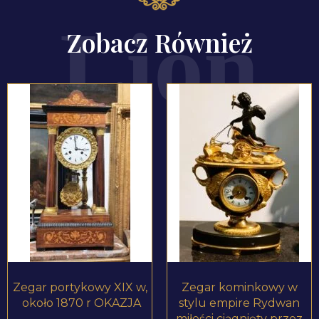
Zobacz Również
ZOBACZ PRODUKT
ZOBACZ PRODUKT
Zegar portykowy XIX w,
Zegar kominkowy w
około 1870 r OKAZJA
stylu empire Rydwan
miłości ciągnięty przez