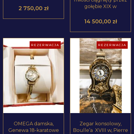
gołębie XIX w
2 750,00
zł
14 500,00
zł
REZERWACJA
REZERWACJA
ZOBACZ PRODUKT
ZOBACZ PRODUKT
OMEGA damska,
Zegar konsolowy,
Genewa 18-karatowe
Boulle’a XVIII w, Pierre