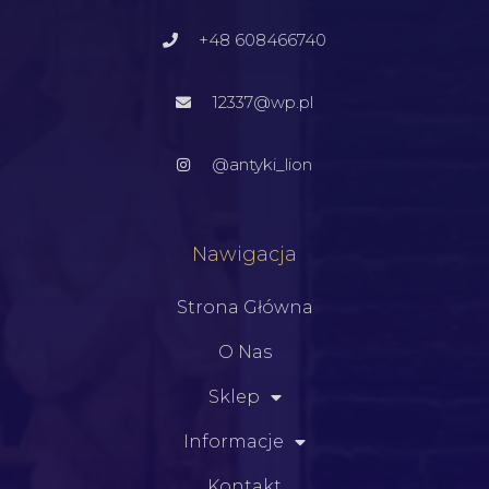
+48 608466740
12337@wp.pl
@antyki_lion
Nawigacja
Strona Główna
O Nas
Sklep
Informacje
Kontakt