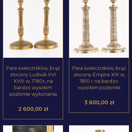
ZOBACZ PRODUKT
ZOBACZ PRODUKT
Para świeczników, brąz
Para świeczników, brąz
złocony Ludwik XVI
złocony Empire XIX w,
XVIII w, 1780r, na
1810 r na bardzo
bardzo wysokim
wysokim poziomie
poziomie wykonania
3 600,00
zł
2 600,00
zł