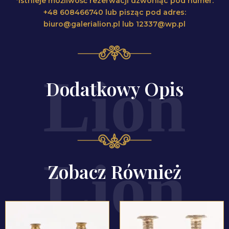
*Istnieje możliwość rezerwacji dzwoniąc pod numer:
+48 608466740 lub pisząc pod adres:
biuro@galerialion.pl lub 12337@wp.pl
Dodatkowy Opis
Zobacz Również