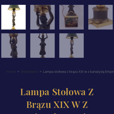
Home
>
Oświetlenie
>
Lampa stołowa z brązu XIX w z kariatydą Empire
Lampa Stołowa Z
Brązu XIX W Z