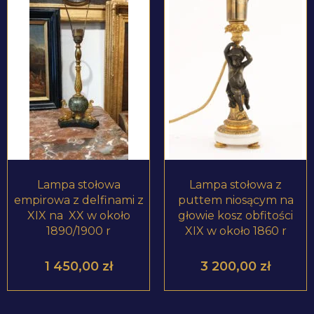
ZOBACZ PRODUKT
ZOBACZ PRODUKT
Lampa stołowa
Lampa stołowa z
empirowa z delfinami z
puttem niosącym na
XIX na XX w około
głowie kosz obfitości
1890/1900 r
XIX w około 1860 r
1 450,00
zł
3 200,00
zł