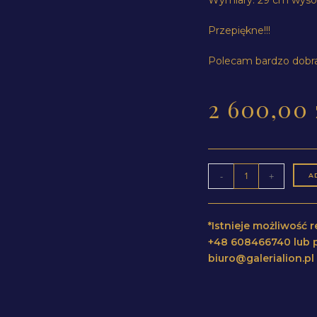
Przepiękne!!!
Polecam bardzo dobra
2 600,00
-
+
A
*Istnieje możliwość
+48 608466740 lub p
biuro@galerialion.p