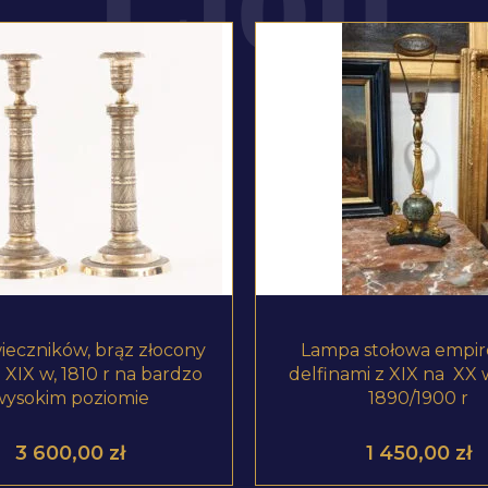
ZOBACZ PRODUKT
ZOBACZ PRODUKT
ieczników, brąz złocony
Lampa stołowa empir
XIX w, 1810 r na bardzo
delfinami z XIX na XX 
wysokim poziomie
1890/1900 r
3 600,00
zł
1 450,00
zł