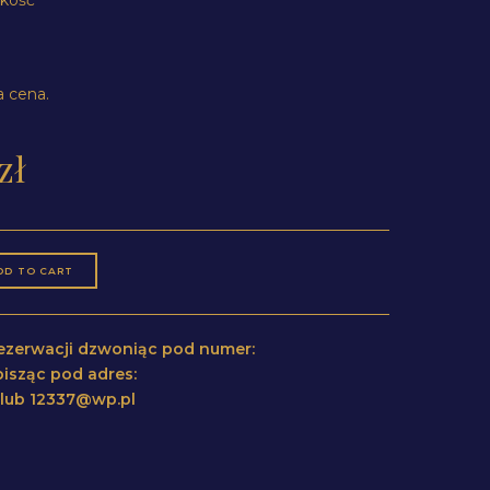
 cena.
zł
DD TO CART
 rezerwacji dzwoniąc pod numer:
isząc pod adres:
l lub 12337@wp.pl