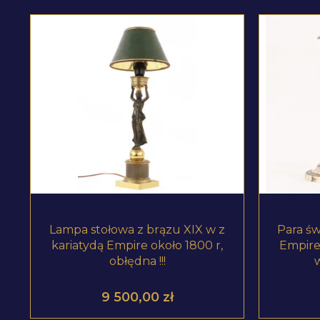
ZOBACZ PRODUKT
Lampa stołowa z brązu XIX w z
Para św
kariatydą Empire około 1800 r,
Empire 
obłędna !!!
9 500,00
zł