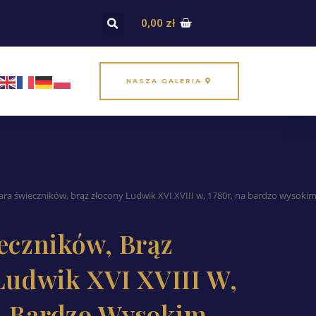
0,00
zł
NASZA GALERIA
ara świeczników, brąz złocony Ludwik XVI XVIII w, 1780r, na bardzo wysok
eczników, Brąz
Ludwik XVI XVIII W,
a Bardzo Wysokim