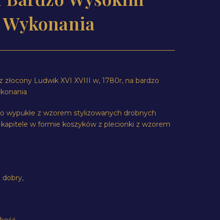
e Wykonania
z złocony Ludwik XVI XVIII w, 1780r, na bardzo
konania
kko wypukłe z wzorem stylizowanych drobnych
 kapitele w formie koszyków z plecionki z wzorem
y
 dobry,
kość