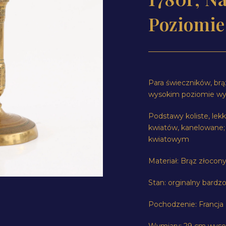
Poziomi
Para świeczników, brą
wysokim poziomie wy
Podstawy koliste, le
kwiatów, kanelowane;
kwiatowym
Materiał: Brąz złocon
Stan: orginalny bardzo
Pochodzenie: Francja
Wymiary: 29 cm wyso