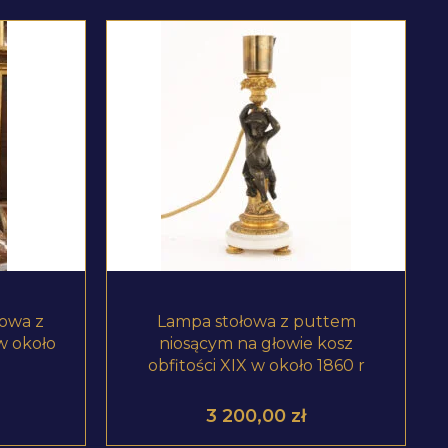
ZOBACZ PRODUKT
owa z
Lampa stołowa z puttem
w około
niosącym na głowie kosz
obfitości XIX w około 1860 r
3 200,00
zł