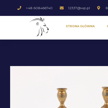
+48 608466740
12337@wp.pl
8
STRONA GŁÓWNA