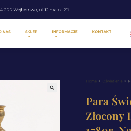
4-200 Wejherowo, ul. 12 marca 211
O NAS
SKLEP
INFORMACJE
KONTAKT
Home
>
Oświetlenie
>
P
Para Świ
Złocony 
1780r, N