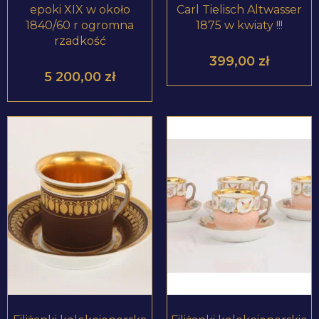
epoki XIX w około
Carl Tielisch Altwasser
1840/60 r ogromna
1875 w kwiaty !!!
rzadkość
399,00
zł
5 200,00
zł
ZOBACZ PRODUKT
ZOBACZ PRODUKT