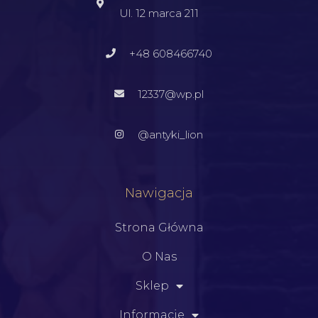
Ul. 12 marca 211
+48 608466740
12337@wp.pl
@antyki_lion
Nawigacja
Strona Główna
O Nas
Sklep
Informacje